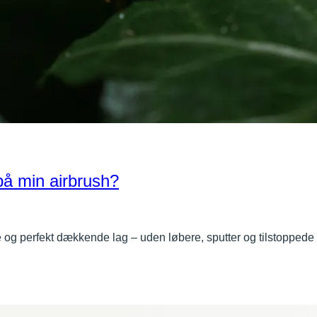
å min airbrush?
 og perfekt dækkende lag – uden løbere, sputter og tilstoppe