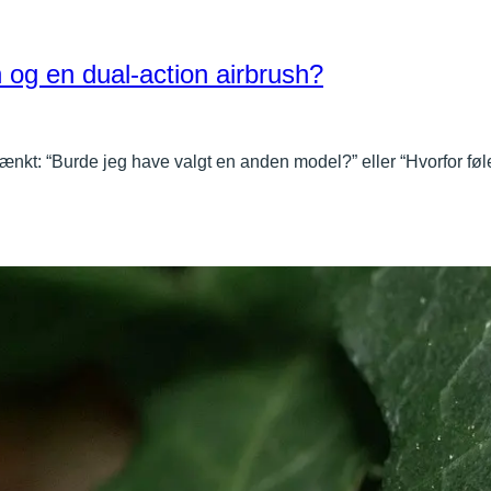
n og en dual-action airbrush?
ænkt: “Burde jeg have valgt en anden model?” eller “Hvorfor fø