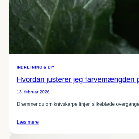
INDRETNING & DIY
Hvordan justerer jeg farvemængden p
13. februar 2026
Drømmer du om knivskarpe linjer, silkebløde overgange
Læs mere