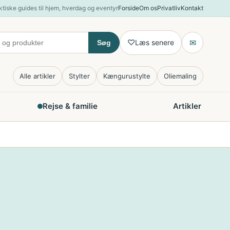
ktiske guides til hjem, hverdag og eventyr
Forside
Om os
Privatliv
Kontakt
♡
✉
Læs senere
Søg
Alle artikler
Stylter
Kængurustylte
Oliemaling
Rejse & familie
Artikler