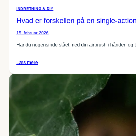
INDRETNING & DIY
Hvad er forskellen på en single-actio
15. februar 2026
Har du nogensinde stået med din airbrush i hånden og t
Læs mere