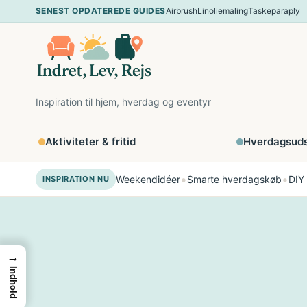
Spring
SENEST OPDATEREDE GUIDES
Airbrush
Linoliemaling
Taskeparaply
til
indhold
Inspiration til hjem, hverdag og eventyr
Aktiviteter & fritid
Hverdagsudst
•
•
Weekendidéer
Smarte hverdagskøb
DIY
INSPIRATION NU
→
Indhold