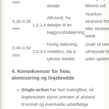
mm
detalje
filtreret luft
Hverken
Allround, fra
0,30-0,35
ekstremt fin
1,2-1,8
detaljer til let
mm
eller ekstre
baggrundsdækning
bredt
Hurtig dækning,
Svær at kør
0,40-0,50
2,0-3,0
metallics, lak &
ultratynde li
mm
tykrere medier
uden spider
4. Konsekvenser for flow,
atomisering og linjebredde
Single-action
har fast malingflow, så
linjebredden styres primært af
afstand
til emnet og eventuelle udskiftelige