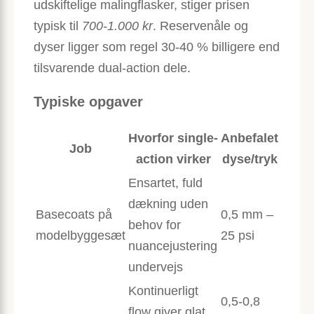
udskiftelige malingflasker, stiger prisen
typisk til
700-1.000 kr
. Reservenåle og
dyser ligger som regel 30-40 % billigere end
tilsvarende dual-action dele.
Typiske opgaver
Hvorfor single-
Anbefalet
Job
action virker
dyse/tryk
Ensartet, fuld
dækning uden
Basecoats på
0,5 mm –
behov for
modelbyggesæt
25 psi
nuancejustering
undervejs
Kontinuerligt
0,5-0,8
flow giver glat,