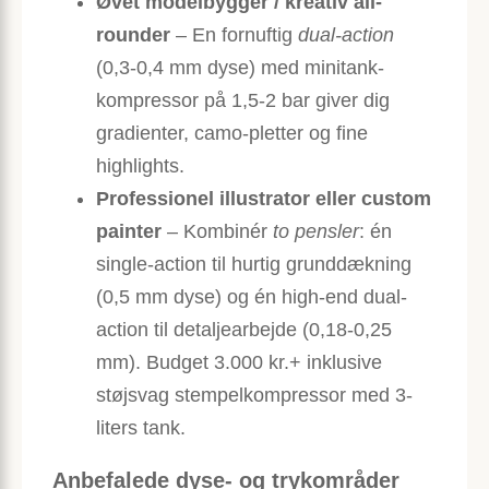
Øvet modelbygger / kreativ all-
rounder
– En fornuftig
dual-action
(0,3-0,4 mm dyse) med minitank­
kompressor på 1,5-2 bar giver dig
gradienter, camo-pletter og fine
highlights.
Professionel illustrator eller custom
painter
– Kombinér
to pensler
: én
single-action til hurtig grunddækning
(0,5 mm dyse) og én high-end dual-
action til detalje­arbejde (0,18-0,25
mm). Budget 3.000 kr.+ inklusive
støjsvag stempelkompressor med 3-
liters tank.
Anbefalede dyse- og trykområder