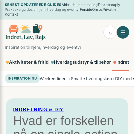
Spring
SENEST OPDATEREDE GUIDES
Airbrush
Linoliemaling
Taskeparaply
×
Praktiske guides til hjem, hverdag og eventyr
Forside
Om os
Privatliv
til
Kontakt
indhold
☰
⌕
Inspiration til hjem, hverdag og eventyr
Aktiviteter & fritid
Hverdagsudstyr & tilbehør
Indretni
•
•
Weekendidéer
Smarte hverdagskøb
DIY med s
INSPIRATION NU
INDRETNING & DIY
Hvad er forskellen