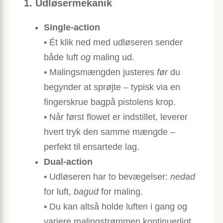
1. Udløsermekanik
Single-action
• Ét klik ned med udløseren sender
både luft
og
maling ud.
• Malingsmængden justeres
før
du
begynder at sprøjte – typisk via en
fingerskrue bagpå pistolens krop.
• Når først flowet er indstillet, leverer
hvert tryk den samme mængde –
perfekt til ensartede lag.
Dual-action
• Udløseren har to bevægelser:
nedad
for luft,
bagud
for maling.
• Du kan altså holde luften i gang og
variere malingstrømmen kontinuerligt