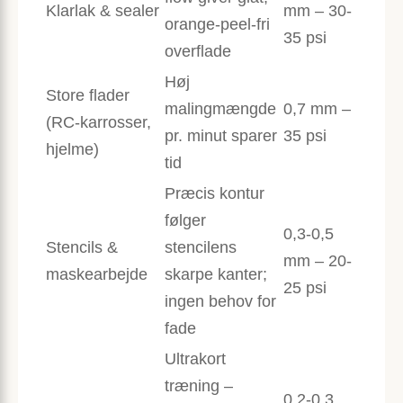
Klarlak & sealer
mm – 30-
orange-peel-fri
35 psi
overflade
Høj
Store flader
malingmængde
0,7 mm –
(RC-karrosser,
pr. minut sparer
35 psi
hjelme)
tid
Præcis kontur
følger
0,3-0,5
Stencils &
stencilens
mm – 20-
maske­arbejde
skarpe kanter;
25 psi
ingen behov for
fade
Ultrakort
træning –
0,2-0,3