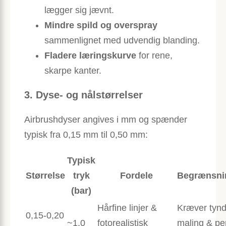
lægger sig jævnt.
Mindre spild og overspray
sammenlignet med udvendig blanding.
Fladere læringskurve
for rene,
skarpe kanter.
3. Dyse- og nålstørrelser
Airbrushdyser angives i mm og spænder
typisk fra 0,15 mm til 0,50 mm:
Typisk
Størrelse
tryk
Fordele
Begrænsni
(bar)
Hårfine linjer &
Kræver tyn
0,15-0,20
~1,0
fotorealistisk
maling & pe