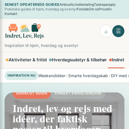
Spring
SENEST OPDATEREDE GUIDES
Airbrush
Linoliemaling
Taskeparaply
×
Praktiske guides til hjem, hverdag og eventyr
Forside
Om os
Privatliv
til
Kontakt
indhold
☰
⌕
Inspiration til hjem, hverdag og eventyr
Aktiviteter & fritid
Hverdagsudstyr & tilbehør
Indretni
•
•
Weekendidéer
Smarte hverdagskøb
DIY med s
INSPIRATION NU
UDVALGT GUIDE
VIRKER I VIRKELIGHEDEN
Indret, lev og rejs med
idéer, der faktisk
passer til hverdagen