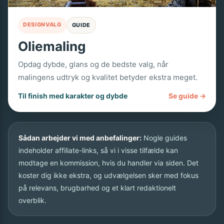
DESIGNVALG
GUIDE
Oliemaling
Opdag dybde, glans og de bedste valg, når
malingens udtryk og kvalitet betyder ekstra meget.
Til finish med karakter og dybde
Se guide →
Sådan arbejder vi med anbefalinger:
Nogle guides
indeholder affiliate-links, så vi i visse tilfælde kan
modtage en kommission, hvis du handler via siden. Det
koster dig ikke ekstra, og udvælgelsen sker med fokus
på relevans, brugbarhed og et klart redaktionelt
overblik.