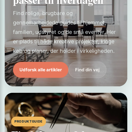
Find rolige, brugbare og
gennemarbejdede guides til hjemmet,
familien, udstyret og de små eventyr. Her
er plads til både kreative projekter, kloge
køb og planer, der holder i virkeligheden.
Udforsk alle artikler
Find din vej
PRODUKTGUIDE