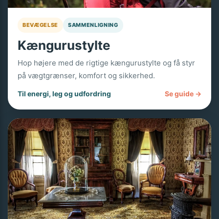
BEVÆGELSE
SAMMENLIGNING
Kængurustylte
Hop højere med de rigtige kængurustylte og få styr
på vægtgrænser, komfort og sikkerhed.
Til energi, leg og udfordring
Se guide →