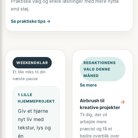
Praktiske valg og enkle løsninger med mere nytte
end støj.
Se praktiske tips →
WEEKENDKLAR
REDAKTIONENS
VALG DENNE
Et lille miks til din
MÅNED
næste pause
Se mere
1 LILLE
Airbrush til
→
HJEMMEPROJEKT
kreative projekter
Giv et hjørne
Til dig, der vil
nyt liv med
arbejde mere
tekstur, lys og
præcist og få et
én
bedre overblik over