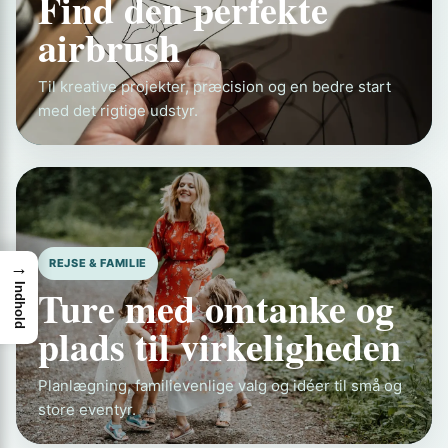
Find den perfekte
airbrush
Til kreative projekter, præcision og en bedre start
med det rigtige udstyr.
REJSE & FAMILIE
→
Indhold
Ture med omtanke og
plads til virkeligheden
Planlægning, familievenlige valg og idéer til små og
store eventyr.