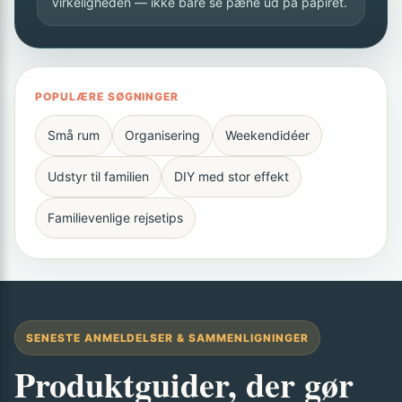
virkeligheden — ikke bare se pæne ud på papiret.
POPULÆRE SØGNINGER
Små rum
Organisering
Weekendidéer
Udstyr til familien
DIY med stor effekt
Familievenlige rejsetips
SENESTE ANMELDELSER & SAMMENLIGNINGER
Produktguider, der gør