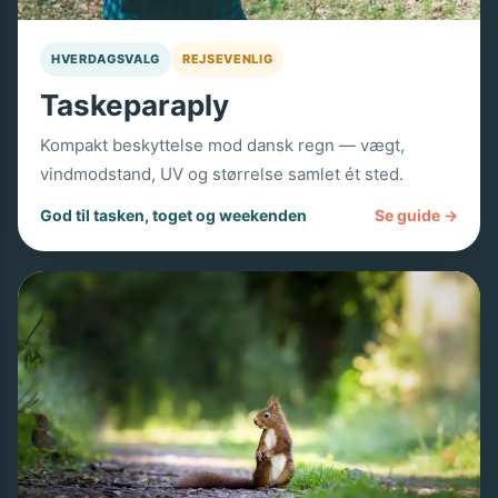
HVERDAGSVALG
REJSEVENLIG
Taskeparaply
Kompakt beskyttelse mod dansk regn — vægt,
vindmodstand, UV og størrelse samlet ét sted.
God til tasken, toget og weekenden
Se guide →