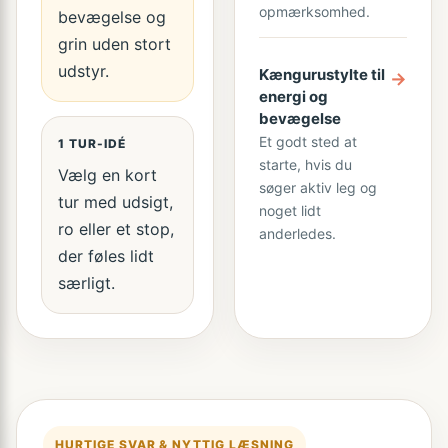
opmærksomhed.
bevægelse og
grin uden stort
udstyr.
Kængurustylte til
→
energi og
bevægelse
Et godt sted at
1 TUR-IDÉ
starte, hvis du
Vælg en kort
søger aktiv leg og
tur med udsigt,
noget lidt
ro eller et stop,
anderledes.
der føles lidt
særligt.
HURTIGE SVAR & NYTTIG LÆSNING