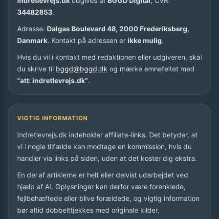
Indretlevrejs.dk
udgives af
BGGD Digital
, CVR:
34482853
.
Adresse:
Dalgas Boulevard 48, 2000 Frederiksberg,
Danmark
. Kontakt på adressen er
ikke mulig
.
Hvis du vil i kontakt med redaktionen eller udgiveren, skal
du skrive til
bggd@bggd.dk
og mærke emnefeltet med
“att: indretlevrejs.dk”
.
VIGTIG INFORMATION
Indretlevrejs.dk indeholder affiliate-links. Det betyder, at
vi i nogle tilfælde kan modtage en kommission, hvis du
handler via links på siden, uden at det koster dig ekstra.
En del af artiklerne er helt eller delvist udarbejdet ved
hjælp af AI. Oplysninger kan derfor være forenklede,
fejlbehæftede eller blive forældede, og vigtig information
bør altid dobbelttjekkes med originale kilder,