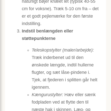
naturligt bøjer knæet let (typisk 40-55
cm for voksne). Træk 5-10 cm fra – det
er et godt pejlemærke for den første
indstilling.
Indstil benlængden eller
støttepunkterne
Teleskopstylter (maler/arbejde):
Træk inderbenet ud til den
ønskede længde, indtil hullerne
flugter, og sæt låse-pindene i.
Tjek, at fjederen i splitten går helt
igennem.
Kængurustylter:
Hæv eller sænk
fodpladen ved at flytte den til
næste hak i skinnen. Læg- og