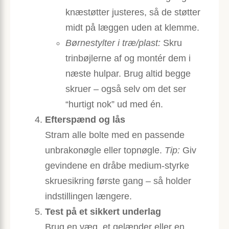
knæstøtter justeres, så de støtter
midt på læggen uden at klemme.
Børnestylter i træ/plast:
Skru
trinbøjlerne af og montér dem i
næste hulpar. Brug altid begge
skruer – også selv om det ser
“hurtigt nok” ud med én.
Efterspænd og lås
Stram alle bolte med en passende
unbrakonøgle eller topnøgle.
Tip:
Giv
gevindene en dråbe medium-styrke
skruesikring første gang – så holder
indstillingen længere.
Test på et sikkert underlag
Brug en væg, et gelænder eller en