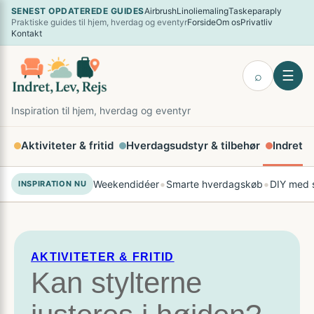
Spring
SENEST OPDATEREDE GUIDES
Airbrush
Linoliemaling
Taskeparaply
×
Praktiske guides til hjem, hverdag og eventyr
Forside
Om os
Privatliv
til
Kontakt
indhold
☰
⌕
Inspiration til hjem, hverdag og eventyr
Aktiviteter & fritid
Hverdagsudstyr & tilbehør
Indretni
•
•
Weekendidéer
Smarte hverdagskøb
DIY med s
INSPIRATION NU
AKTIVITETER & FRITID
Kan stylterne