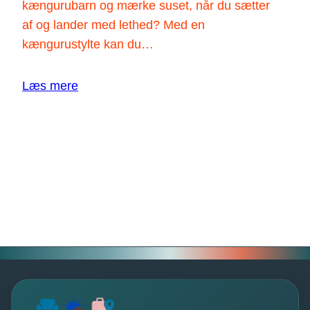
kængurubarn og mærke suset, når du sætter
a
t
af og lander med lethed? Med en
l
e
kængurustylte kan du…
i
r
n
n
Læs mere
g
e
b
a
:
Læs guiden
r
d
H
u
g
o
g
a
p
e
n
h
s
g
ø
i
e
j
v
n
e
å
?
r
d
e
r