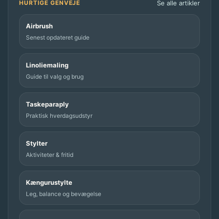
u
Se alle artikler
HURTIGE GENVEJE
d
r
h
Airbrush
u
ø
Senest opdateret guide
s
j
t
l
Linoliemaling
y
u
Guide til valg og brug
l
f
t
t
Taskeparaply
e
Praktisk hverdagsudstyr
f
u
Stylter
g
Aktiviteter & fritid
t
i
Kængurustylte
g
Leg, balance og bevægelse
h
e