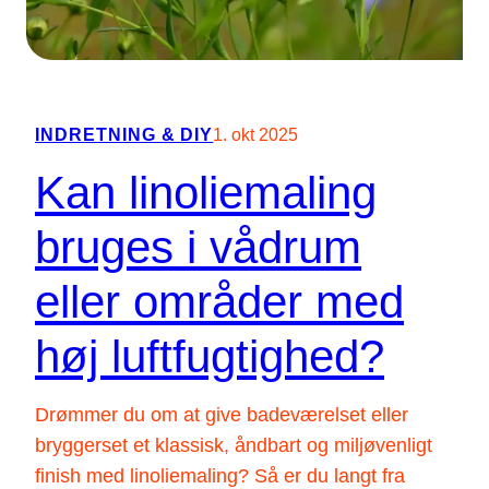
s
i
m
a
INDRETNING & DIY
1. okt 2025
l
Kan linoliemaling
t
i
bruges i vådrum
d
s
eller områder med
p
e
høj luftfugtighed?
r
i
Drømmer du om at give badeværelset eller
o
bryggerset et klassisk, åndbart og miljøvenligt
d
finish med linoliemaling? Så er du langt fra
e