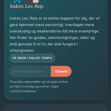
m
u
e
m
d
e
Indret, Lev, Rejs er et online magasin for dig, der vil
d
gøre hjemmet mere personligt, hverdagen mere
l
e
overskuelig og weekenderne lidt mere eventyrlige.
l
r
Her finder du guides, sammenligninger, idéer og
e
i
små genveje til et liv, der skal fungere i
r
virkeligheden.
g
o
t
FÅ IDÉER I ROLIGT TEMPO
m
i
r
g
Tilmeld
å
e
d
Få guides, sæsonidéer og udvalgte artikler
k
om hjem, hverdag og eventyr. Ingen
e
overfyldt indbakke.
æ
r
n
m
g
e