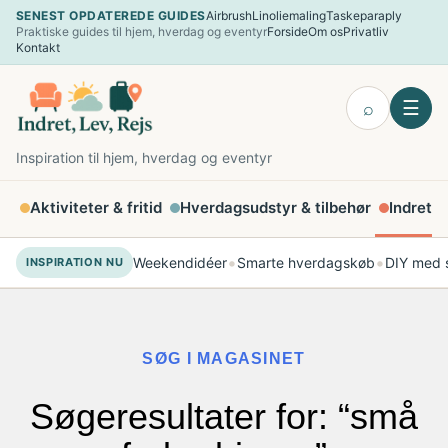
Spring
SENEST OPDATEREDE GUIDES
Airbrush
Linoliemaling
Taskeparaply
Praktiske guides til hjem, hverdag og eventyr
Forside
Om os
Privatliv
til
Kontakt
indhold
☰
⌕
Inspiration til hjem, hverdag og eventyr
Aktiviteter & fritid
Hverdagsudstyr & tilbehør
Indretni
•
•
Weekendidéer
Smarte hverdagskøb
DIY med s
INSPIRATION NU
SØG I MAGASINET
Søgeresultater for: “små