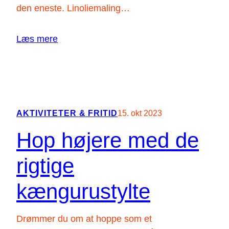
den eneste. Linoliemaling…
,
j
Læs mere
e
g
:
Læs guiden
k
K
a
a
n
n
AKTIVITETER & FRITID
15. okt 2023
b
l
r
Hop højere med de
i
u
n
g
rigtige
o
e
l
kængurustylte
s
i
t
e
y
Drømmer du om at hoppe som et
m
l