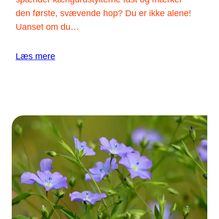
den første, svævende hop? Du er ikke alene!
Uanset om du…
Læs mere
:
Læs guiden
E
r
d
e
r
e
n
m
a
k