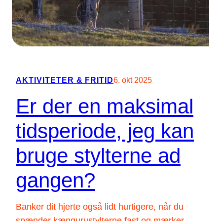
AKTIVITETER & FRITID
6. okt 2025
Er der en maksimal
tidsperiode, jeg kan
bruge stylterne ad
gangen?
Banker dit hjerte også lidt hurtigere, når du
spænder kængurustylterne fast og mærker