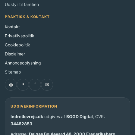
Udstyr til familien
PRAKTISK & KONTAKT
Kontakt
Privatlivspolitik
Cookiepolitik
Disclaimer
Annonceoplysning
Sitemap
◎
P
f
✉
UDGIVERINFORMATION
Indretlevrejs.dk
udgives af
BGGD Digital
, CVR:
34482853
.
Adresse:
Dalgas Boulevard 48, 2000 Frederiksberg,